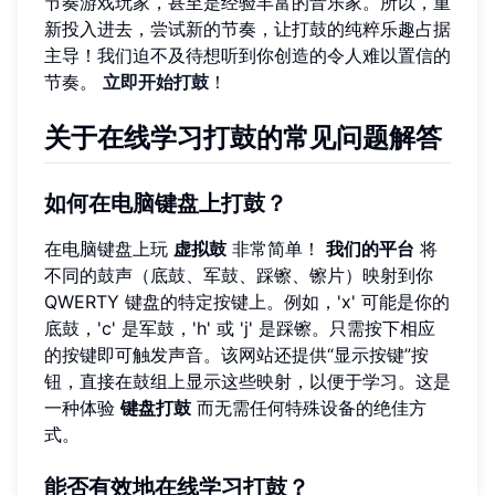
节奏游戏玩家，甚至是经验丰富的音乐家。所以，重
新投入进去，尝试新的节奏，让打鼓的纯粹乐趣占据
主导！我们迫不及待想听到你创造的令人难以置信的
节奏。
立即开始打鼓
！
关于在线学习打鼓的常见问题解答
如何在电脑键盘上打鼓？
在电脑键盘上玩
虚拟鼓
非常简单！
我们的平台
将
不同的鼓声（底鼓、军鼓、踩镲、镲片）映射到你
QWERTY 键盘的特定按键上。例如，'x' 可能是你的
底鼓，'c' 是军鼓，'h' 或 'j' 是踩镲。只需按下相应
的按键即可触发声音。该网站还提供“显示按键”按
钮，直接在鼓组上显示这些映射，以便于学习。这是
一种体验
键盘打鼓
而无需任何特殊设备的绝佳方
式。
能否有效地在线学习打鼓？