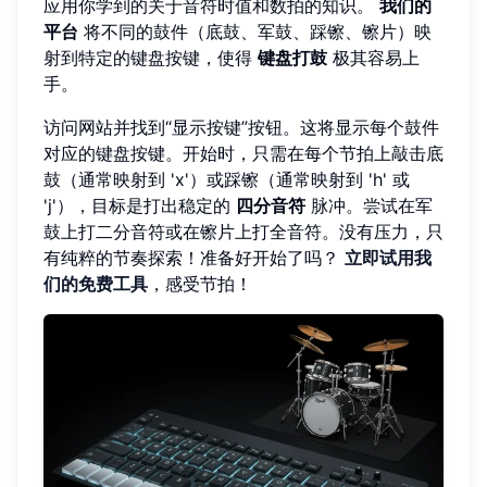
应用你学到的关于音符时值和数拍的知识。
我们的
平台
将不同的鼓件（底鼓、军鼓、踩镲、镲片）映
射到特定的键盘按键，使得
键盘打鼓
极其容易上
手。
访问网站并找到“显示按键”按钮。这将显示每个鼓件
对应的键盘按键。开始时，只需在每个节拍上敲击底
鼓（通常映射到 'x'）或踩镲（通常映射到 'h' 或
'j'），目标是打出稳定的
四分音符
脉冲。尝试在军
鼓上打二分音符或在镲片上打全音符。没有压力，只
有纯粹的节奏探索！准备好开始了吗？
立即试用我
们的免费工具
，感受节拍！