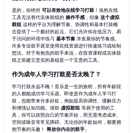
是的，你绝对
可以有效地在线学习打鼓
！虽然在线
工具无法替代实体鼓组的
操作手感
，但像
这个虚拟
鼓组
这样的平台为理解节奏、协调性和基本打鼓概
念提供了一个极好的起点。它们允许你在低压力、易
于访问的环境中练习
基本节奏
并发展你的节奏感。
许多专业鼓手甚至使用在线资源进行快速练习或绘制
想法。对于有抱负的鼓手来说，在投资课程或实体鼓
组之前建立坚实的基础是一个宝贵的工具。
作为成年人学习打鼓是否太晚了？
学习打鼓永远不晚！音乐是一生的旅程，所有年龄段
的人都能成功学习乐器。即使是作为成年人学习打
鼓，也能带来许多好处，例如提高协调性、缓解压力
和增强认知功能。借助
虚拟鼓组
等易于使用的工
具，你可以按照自己的节奏开始，而无需考虑成本、
空间或噪音等常见障碍。无论你的年龄如何，都要拥
抱节奏的乐趣！
释放你内在的鼓手
。