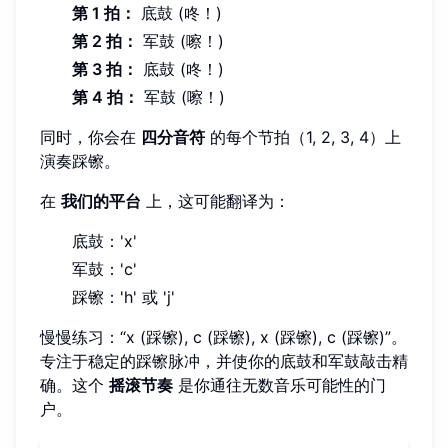
第 1 拍：
底鼓 (咚！)
第 2 拍：
军鼓 (嚓！)
第 3 拍：
底鼓 (咚！)
第 4 拍：
军鼓 (嚓！)
同时，你会在
四分音符
的每个节拍（1, 2, 3, 4）上
演奏踩镲。
在
我们的平台
上，这可能翻译为：
底鼓：'x'
军鼓：'c'
踩镲：'h' 或 'j'
慢慢练习：“x (踩镲), c (踩镲), x (踩镲), c (踩镲)”。
专注于稳定的踩镲脉冲，并使你的底鼓和军鼓敲击精
确。这个
摇滚节奏
是你通往无数音乐可能性的门
户。