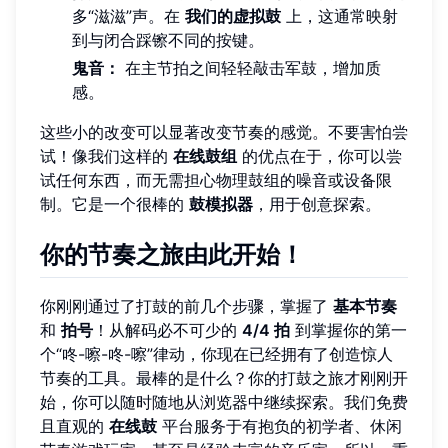
多“滋滋”声。在
我们的虚拟鼓
上，这通常映射
到与闭合踩镲不同的按键。
鬼音：
在主节拍之间轻轻敲击军鼓，增加质
感。
这些小的改变可以显著改变节奏的感觉。不要害怕尝
试！像我们这样的
在线鼓组
的优点在于，你可以尝
试任何东西，而无需担心物理鼓组的噪音或设备限
制。它是一个很棒的
鼓模拟器
，用于创意探索。
你的节奏之旅由此开始！
你刚刚通过了打鼓的前几个步骤，掌握了
基本节奏
和
拍号
！从解码必不可少的
4/4 拍
到掌握你的第一
个“咚-嚓-咚-嚓”律动，你现在已经拥有了创造惊人
节奏的工具。最棒的是什么？你的打鼓之旅才刚刚开
始，你可以随时随地从浏览器中继续探索。我们免费
且直观的
在线鼓
平台服务于有抱负的初学者、休闲