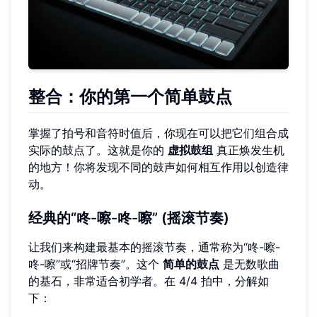
整合：你的第一个简单鼓点
掌握了拍号和音符时值后，你现在可以把它们组合成
实际的鼓点了。这就是你的
虚拟鼓组
真正焕发生机
的地方！你将发现不同的鼓声如何相互作用以创造律
动。
经典的“咚-嚓-咚-嚓” (摇滚节奏)
让我们来构建最基本的摇滚节奏，通常称为“咚-嚓-
咚-嚓”或“招牌节奏”。这个
简单的鼓点
是无数歌曲
的基石，非常适合初学者。在 4/4 拍中，分解如
下：