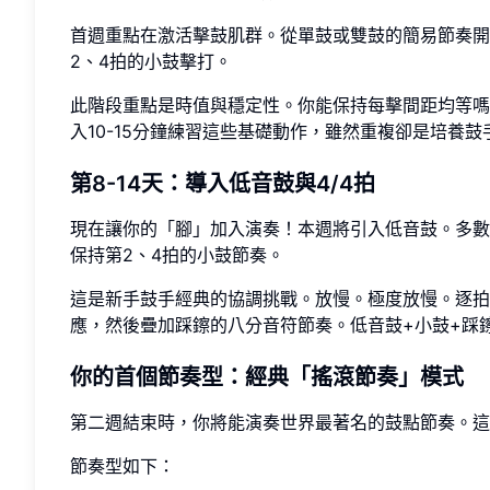
首週重點在激活擊鼓肌群。從單鼓或雙鼓的簡易節奏開始，嘗試
2、4拍的小鼓擊打。
此階段重點是時值與穩定性。你能保持每擊間距均等嗎
入10-15分鐘練習這些基礎動作，雖然重複卻是培養
第8-14天：導入低音鼓與4/4拍
現在讓你的「腳」加入演奏！本週將引入低音鼓。多數流
保持第2、4拍的小鼓節奏。
這是新手鼓手經典的協調挑戰。放慢。極度放慢。逐拍練習
應，然後疊加踩鑔的八分音符節奏。低音鼓+小鼓+踩
你的首個節奏型：經典「搖滾節奏」模式
第二週結束時，你將能演奏世界最著名的鼓點節奏。這
節奏型如下：