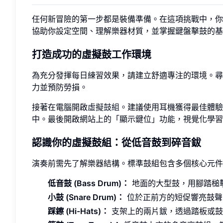
任何新冒險的第一步都是裝備準備。在這項挑戰中，你
協助你設定空間、理解樂器材質，並掌握鍵盤擊鼓的基
打造成功的虛擬鼓工作環境
為充分發揮每日練習效果，請建立舒適專注的環境。尋
力並預防勞損。
接著在電腦開啟
虛擬鼓組
。建議使用耳機獲得最佳體驗
中。最後開啟網站上的「顯示鍵位」功能，視覺化學習
認識你的虛擬鼓組：從低音鼓到碎音鈸
演奏前需先了解樂器結構。標準鼓組包含多個核心元件
低音鼓 (Bass Drum)：
地面的大型鼓，用腳踏槌
小鼓 (Snare Drum)：
位於正前方的短促響亮鼓聲
踩鑔 (Hi-Hats)：
支架上的兩片鈸，透過踏板或鼓