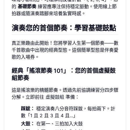
的
基礎節奏
練習應專注保持穩定脈動。使用線上節
拍器或隨演奏踏腳來培養紮實時感。
演奏您的首個節奏：學習基礎鼓點
真正樂趣由此開始！您將學習人生第一個節奏——數
千首歌曲中出現的經典型態。這個簡單型態是伴奏愛
歌的入場券。
經典「搖滾節奏 101」：您的首個虛擬鼓
組節奏
這是搖滾樂的精髓節奏。透過先前協調練習分四步驟
分解。立即前往
虛擬鼓組
準備：
踩鈸：
穩定演奏八分音符踩鈸，每拍兩下。計
數「1 且 2 且 3 且 4 且...」
大鼓：
在第一、三拍加入大鼓