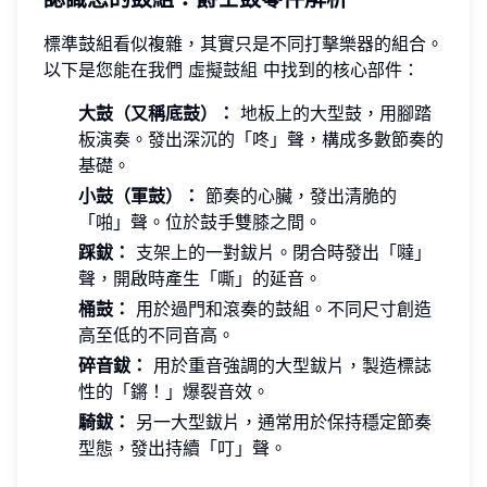
標準鼓組看似複雜，其實只是不同打擊樂器的組合。
以下是您能在我們
虛擬鼓組
中找到的核心部件：
大鼓（又稱底鼓）：
地板上的大型鼓，用腳踏
板演奏。發出深沉的「咚」聲，構成多數節奏的
基礎。
小鼓（軍鼓）：
節奏的心臟，發出清脆的
「啪」聲。位於鼓手雙膝之間。
踩鈸：
支架上的一對鈸片。閉合時發出「噠」
聲，開啟時產生「嘶」的延音。
桶鼓：
用於過門和滾奏的鼓組。不同尺寸創造
高至低的不同音高。
碎音鈸：
用於重音強調的大型鈸片，製造標誌
性的「鏘！」爆裂音效。
騎鈸：
另一大型鈸片，通常用於保持穩定節奏
型態，發出持續「叮」聲。