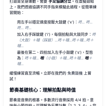
打鼓是全身運動，需要
手足協調分立
。在虛擬鼓組
上，我們透過協調不同手指來模擬此過程。從簡單練
習開始：
用左手以穩定速度按壓大鼓鍵 ('x')：
咚... 咚...
咚... 咚...
加入右手踩鈸鍵 ('i')，每個拍點與大鼓同步：
咚
（大鼓）＋噠（踩鈸）...咚＋噠...咚＋噠...咚＋
噠...
最後在第二、四拍加入左手小鼓鍵 ('s')，型態
為：
咚＋噠...
啪
（小鼓）＋噠...咚＋噠...
啪
＋
噠...
緩慢練習直至流暢。立即在我們的
免費鼓機
上嘗
試！
節奏基礎核心：理解拍點與時值
節奏是音樂的根基。多數流行音樂採用 4/4 拍，意
味每小節四拍。可理解為反覆計數「1, 2, 3, 4」。您