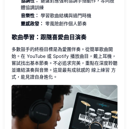
協調性：
鍵盤對應強制協調手指動作，等同肢
體協調訓練
音樂性：
學習歌曲結構與過門時機
靈感啟發：
零風險創作個人節奏
歌曲學習：跟隨喜愛曲目演奏
多數鼓手的終極目標是為愛團伴奏。從簡單歌曲開
始。在 YouTube 或 Spotify 播放曲目，戴上耳機，
嘗試找出基本節奏。不必追求完美，重點在深度聆聽
並連結演奏與音樂。這是最有成就感的
線上練習
方
式，能見證自身進化。