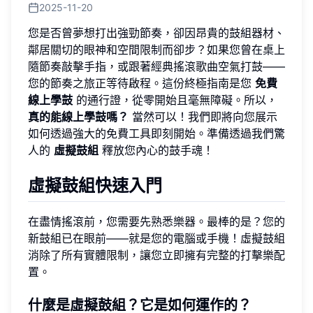
2025-11-20
您是否曾夢想打出強勁節奏，卻因昂貴的鼓組器材、
鄰居關切的眼神和空間限制而卻步？如果您曾在桌上
隨節奏敲擊手指，或跟著經典搖滾歌曲空氣打鼓——
您的節奏之旅正等待啟程。這份終極指南是您
免費
線上學鼓
的通行證，從零開始且毫無障礙。所以，
真的能線上學鼓嗎？
當然可以！我們即將向您展示
如何透過強大的免費工具即刻開始。準備透過我們驚
人的
虛擬鼓組
釋放您內心的鼓手魂！
虛擬鼓組快速入門
在盡情搖滾前，您需要先熟悉樂器。最棒的是？您的
新鼓組已在眼前——就是您的電腦或手機！虛擬鼓組
消除了所有實體限制，讓您立即擁有完整的打擊樂配
置。
什麼是虛擬鼓組？它是如何運作的？