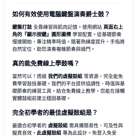
如何有效使用電腦鍵盤演奏爵士鼓？
鍵盤打鼓
全靠練習與肌肉記憶。使用網站
頁面右上
角的『顯示按鍵』圓形圖標
學習配置。從基礎節奏
慢速開始，專注精準時值。隨著熟練度提升，手指將
自然定位，助您演奏複雜節奏與過門。
真的能免費線上學鼓嗎？
當然可以！透過
我們的虛擬鼓組
等資源，完全能免
費學習鼓技基礎。我們的平台提供協調性、時值與基
礎節奏的練習工具。結合免費線上教學，您能在接觸
實體鼓組前建立穩固基礎。
完全初學者的最佳虛擬鼓組是？
最適合初學者的
虛擬鼓組
需具備簡易性、可及性與
擬真音效。
此虛擬鼓組
專為此設計。免登入免安