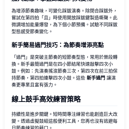
為增添節奏趣味，可變化踩鈸演奏。除閉合踩鈸外，
嘗試在第四拍「且」時使用開放踩鈸鍵製造嘶聲。此
微調增加能量爆發，為下個小節預備。試驗不同踩鈸
型態感受節奏變化。
新手簡易過門技巧：為節奏增添亮點
「過門」是突破主節奏的短節奏型態，常用於樂段轉
換。新手最簡過門是在四小節結尾快速敲擊四次小
鼓。例如：先演奏搖滾節奏三次，第四次在前三拍保
持節奏，第四拍連擊四次小鼓。這些
新手過門
讓演
奏更專業且富有張力。
線上鼓手高效練習策略
持續性是進步關鍵。短時間專注練習也能創造巨大改
變。透過虛擬鼓組這般便利工具，您再也沒有逃避每
日節奏練習的藉口。