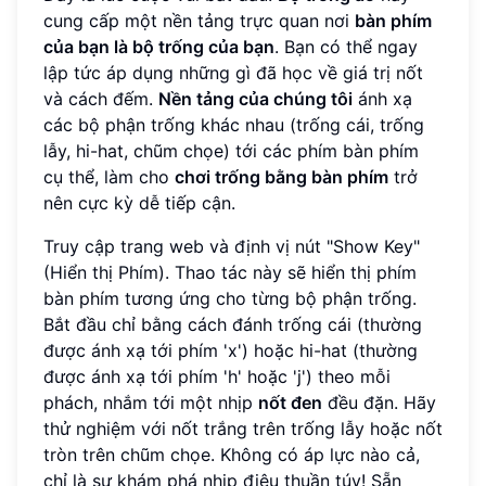
cung cấp một nền tảng trực quan nơi
bàn phím
của bạn là bộ trống của bạn
. Bạn có thể ngay
lập tức áp dụng những gì đã học về giá trị nốt
và cách đếm.
Nền tảng của chúng tôi
ánh xạ
các bộ phận trống khác nhau (trống cái, trống
lẫy, hi-hat, chũm chọe) tới các phím bàn phím
cụ thể, làm cho
chơi trống bằng bàn phím
trở
nên cực kỳ dễ tiếp cận.
Truy cập trang web và định vị nút "Show Key"
(Hiển thị Phím). Thao tác này sẽ hiển thị phím
bàn phím tương ứng cho từng bộ phận trống.
Bắt đầu chỉ bằng cách đánh trống cái (thường
được ánh xạ tới phím 'x') hoặc hi-hat (thường
được ánh xạ tới phím 'h' hoặc 'j') theo mỗi
phách, nhắm tới một nhịp
nốt đen
đều đặn. Hãy
thử nghiệm với nốt trắng trên trống lẫy hoặc nốt
tròn trên chũm chọe. Không có áp lực nào cả,
chỉ là sự khám phá nhịp điệu thuần túy! Sẵn