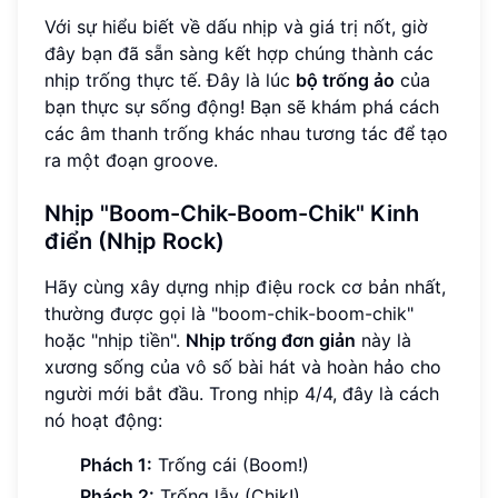
Với sự hiểu biết về dấu nhịp và giá trị nốt, giờ
đây bạn đã sẵn sàng kết hợp chúng thành các
nhịp trống thực tế. Đây là lúc
bộ trống ảo
của
bạn thực sự sống động! Bạn sẽ khám phá cách
các âm thanh trống khác nhau tương tác để tạo
ra một đoạn groove.
Nhịp "Boom-Chik-Boom-Chik" Kinh
điển (Nhịp Rock)
Hãy cùng xây dựng nhịp điệu rock cơ bản nhất,
thường được gọi là "boom-chik-boom-chik"
hoặc "nhịp tiền".
Nhịp trống đơn giản
này là
xương sống của vô số bài hát và hoàn hảo cho
người mới bắt đầu. Trong nhịp 4/4, đây là cách
nó hoạt động:
Phách 1:
Trống cái (Boom!)
Phách 2:
Trống lẫy (Chik!)