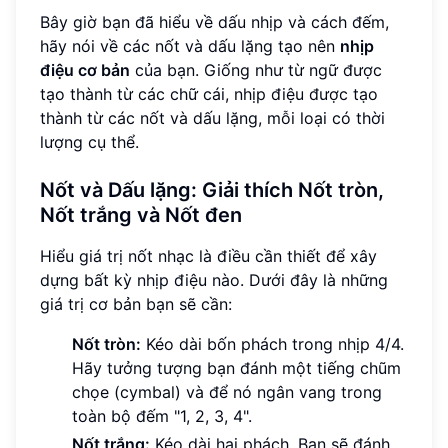
Bây giờ bạn đã hiểu về dấu nhịp và cách đếm,
hãy nói về các nốt và dấu lặng tạo nên
nhịp
điệu cơ bản
của bạn. Giống như từ ngữ được
tạo thành từ các chữ cái, nhịp điệu được tạo
thành từ các nốt và dấu lặng, mỗi loại có thời
lượng cụ thể.
Nốt và Dấu lặng: Giải thích Nốt tròn,
Nốt trắng và Nốt đen
Hiểu giá trị nốt nhạc là điều cần thiết để xây
dựng bất kỳ nhịp điệu nào. Dưới đây là những
giá trị cơ bản bạn sẽ cần:
Nốt tròn:
Kéo dài bốn phách trong nhịp 4/4.
Hãy tưởng tượng bạn đánh một tiếng chũm
chọe (cymbal) và để nó ngân vang trong
toàn bộ đếm "1, 2, 3, 4".
Nốt trắng:
Kéo dài hai phách. Bạn sẽ đánh