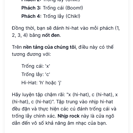
Phách 3:
Trống cái (Boom!)
Phách 4:
Trống lẫy (Chik!)
Đồng thời, bạn sẽ đánh hi-hat vào mỗi phách (1,
2, 3, 4) bằng
nốt đen
.
Trên
nền tảng của chúng tôi
, điều này có thể
tương đương với:
Trống cái: 'x'
Trống lẫy: 'c'
Hi-Hat: 'h' hoặc 'j'
Hãy luyện tập chậm rãi: "x (hi-hat), c (hi-hat), x
(hi-hat), c (hi-hat)". Tập trung vào nhịp hi-hat
đều đặn và thực hiện các cú đánh trống cái và
trống lẫy chính xác.
Nhịp rock
này là cửa ngõ
dẫn đến vô số khả năng âm nhạc của bạn.