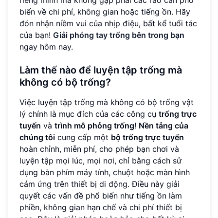
riêng mình mà không gặp phải các rào cản phổ
biến về chi phí, không gian hoặc tiếng ồn. Hãy
đón nhận niềm vui của nhịp điệu, bất kể tuổi tác
của bạn!
Giải phóng tay trống bên trong bạn
ngay hôm nay.
Làm thế nào để luyện tập trống mà
không có bộ trống?
Việc luyện tập trống mà không có bộ trống vật
lý chính là mục đích của các công cụ
trống trực
tuyến
và
trình mô phỏng trống
!
Nền tảng của
chúng tôi
cung cấp một
bộ trống trực tuyến
hoàn chỉnh, miễn phí, cho phép bạn chơi và
luyện tập mọi lúc, mọi nơi, chỉ bằng cách sử
dụng bàn phím máy tính, chuột hoặc màn hình
cảm ứng trên thiết bị di động. Điều này giải
quyết các vấn đề phổ biến như tiếng ồn làm
phiền, không gian hạn chế và chi phí thiết bị