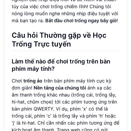
túy của việc chơi trống chiếm lĩnh! Chúng tôi
nóng lòng muốn nghe những nhịp điệu tuyệt vời
mà bạn tạo ra.
Bắt đầu chơi trống ngay bây giờ
!
Câu hỏi Thường gặp về Học
Trống Trực tuyến
Làm thế nào để chơi trống trên bàn
phím máy tính?
Chơi
trống ảo
trên bàn phím máy tính cực kỳ
đơn giản!
Nền tảng của chúng tôi
ánh xạ các
âm thanh trống khác nhau (trống cái, trống lẫy,
hi-hat, chũm chọe) tới các phím tương ứng trên
bàn phím QWERTY. Ví dụ, phím 'x' có thể là
trống cái, phím 'c' là trống lẫy và phím 'h' hoặc
'j' là hi-hat. Chỉ cần nhấn các phím tương ứng để
kích hoạt âm thanh. Trang web cũng có nút