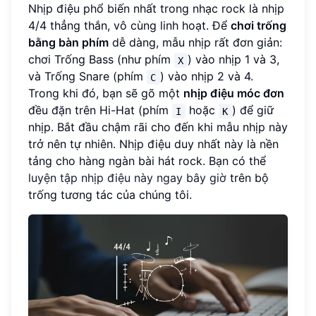
Nhịp điệu phổ biến nhất trong nhạc rock là nhịp
4/4 thẳng thắn, vô cùng linh hoạt. Để
chơi trống
bằng bàn phím
dễ dàng, mẫu nhịp rất đơn giản:
chơi Trống Bass (như phím
) vào nhịp 1 và 3,
X
và Trống Snare (phím
) vào nhịp 2 và 4.
C
Trong khi đó, bạn sẽ gõ một
nhịp điệu móc đơn
đều đặn trên Hi-Hat (phím
hoặc
) để giữ
I
K
nhịp. Bắt đầu chậm rãi cho đến khi mẫu nhịp này
trở nên tự nhiên. Nhịp điệu duy nhất này là nền
tảng cho hàng ngàn bài hát rock. Bạn có thể
luyện tập nhịp điệu này ngay bây giờ
trên bộ
trống tương tác của chúng tôi.