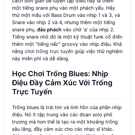
cách đơn giản để luyện tập điều này là thêm
một tiếng snare phụ vào một phách yếu. Hãy
thử một mẫu với Bass Drum vào nhịp 1 và 3, và
Snare vào nhịp 2 và 4, nhưng thêm một tiếng
snare phụ,
đảo phách
vào chữ 'a' của nhịp 2.
Tiếng snare nhỏ đó là một kỹ thuật funk cổ điển
thêm một "tiếng nấc" groovy vào nhịp điệu. Khả
năng
chơi trống trực tuyến
giúp việc thử nghiệm
này miễn phí và dễ dàng.
Học Chơi Trống Blues: Nhịp
Điệu Đầy Cảm Xúc Với Trống
Trực Tuyến
Trống blues là trái tim và linh hồn của phần nhịp
điệu. Nó ít tập trung vào các đoạn solo phô
trương mà hơn thế là tạo ra một khoảng trống
sâu lắng, đầy cảm xúc cho các nhạc sĩ khác.