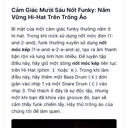
Cảm Giác Mười Sáu Nốt Funky: Nắm
Vững Hi-Hat Trên Trống Ảo
Bí mật của một cảm giác funky thường nằm ở
hi-hat. Trong khi rock sử dụng nốt móc đơn (1-
and-2-and), funk thường xuyên sử dụng
nốt
móc kép
(1-e-and-a-2-e-and-a), tạo ra âm thanh
bận rộn và lung linh hơn nhiều. Để luyện tập
điều này, hãy giữ một dòng
nốt móc kép
liên tục
trên Hi-Hat (phím
hoặc
). Trong khi làm
I
K
điều này, hãy thêm một Bass Drum (
) đơn
X
giản vào nhịp 1 và một Snare Drum (
) vào
C
nhịp 3. Thử thách ở đây là sự độc lập, nhưng
một khi bạn đã khóa vào groove đó, bạn sẽ
cảm thấy funk chiếm lấy.
Hãy thử trống ảo của
chúng tôi
để làm quen.