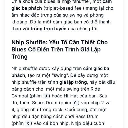
Chìa khóa của blues là nhịp "shuffle", một
cảm
giác ba phách
(triplet-based feel) mang lại cho
âm nhạc đặc trưng của sự swing và phóng
khoáng. Đó là một cảm giác bạn có thể thành
thạo với
trống trực tuyến
của chúng tôi.
Nhịp Shuffle: Yếu Tố Cần Thiết Cho
Blues Cổ Điển Trên Trình Giả Lập
Trống
Nhịp shuffle được xây dựng trên
cảm giác ba
phách
, tạo ra một "swing". Để xây dựng một
nhịp shuffle trên
trình giả lập trống
, hãy bắt đầu
bằng cách chơi một mẫu swing trên Ride
Cymbal (phím
) hoặc Hi-Hat của bạn. Sau
U
đó, thêm Snare Drum (phím
) vào nhịp 2 và
C
4, giống như trong rock. Cuối cùng, đặt một
nhịp đều đặn bằng cách chơi Bass Drum
(phím
) vào cả bốn nhịp. Nhịp điệu cuộn
X