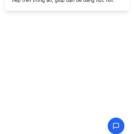
tiếp trên trống ảo, giúp bạn dễ dàng học hỏi.