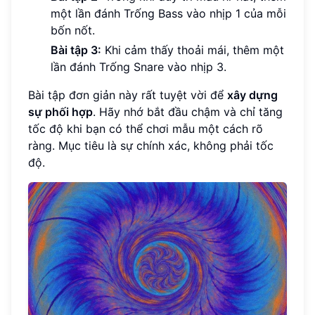
một lần đánh Trống Bass vào nhịp 1 của mỗi
bốn nốt.
Bài tập 3:
Khi cảm thấy thoải mái, thêm một
lần đánh Trống Snare vào nhịp 3.
Bài tập đơn giản này rất tuyệt vời để
xây dựng
sự phối hợp
. Hãy nhớ bắt đầu chậm và chỉ tăng
tốc độ khi bạn có thể chơi mẫu một cách rõ
ràng. Mục tiêu là sự chính xác, không phải tốc
độ.