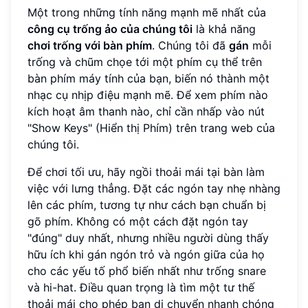
Một trong những tính năng mạnh mẽ nhất của
công cụ trống ảo của chúng tôi
là khả năng
chơi trống với bàn phím
. Chúng tôi đã
gán
mỗi
trống và chũm chọe tới một phím cụ thể trên
bàn phím máy tính của bạn, biến nó thành một
nhạc cụ nhịp điệu mạnh mẽ. Để xem phím nào
kích hoạt âm thanh nào, chỉ cần nhấp vào nút
"Show Keys" (Hiển thị Phím) trên trang web của
chúng tôi.
Để chơi tối ưu, hãy ngồi thoải mái tại bàn làm
việc với lưng thẳng. Đặt các ngón tay nhẹ nhàng
lên các phím, tương tự như cách bạn chuẩn bị
gõ phím. Không có một cách đặt ngón tay
"đúng" duy nhất, nhưng nhiều người dùng thấy
hữu ích khi gán ngón trỏ và ngón giữa của họ
cho các yếu tố phổ biến nhất như trống snare
và hi-hat. Điều quan trọng là tìm một tư thế
thoải mái cho phép bạn di chuyển nhanh chóng