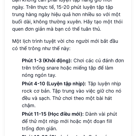
ngày. Trên thực tế, 15-20 phút luyện tập tập
trung hàng ngày hiệu quả hơn nhiều so với một
buổi dài, không thường xuyên. Hãy tạo một thói
quen đơn giản mà bạn có thể tuân thủ.
Một lịch trình tuyệt vời cho người mới bắt đầu
có thể trông như thế này:
Phút 1-3 (Khởi động):
Chơi các cú đánh đơn
trên trống snare hoặc miếng tập để làm
nóng ngón tay.
Phút 4-10 (Luyện tập nhịp):
Tập luyện nhịp
rock cơ bản. Tập trung vào việc giữ cho nó
đều và sạch. Thử chơi theo một bài hát
chậm.
Phút 11-15 (Học điều mới):
Dành vài phút
để thử một nhịp mới hoặc một đoạn fill
trống đơn giản.