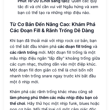
Phút 16-20 (Chơi sáng tạo):
Quên các quy
tắc đi và chỉ cần vui vẻ! Ngẫu hứng và xem
bạn có thể tạo ra những nhịp điệu nào.
Từ Cơ Bản Đến Nâng Cao: Khám Phá
Các Đoạn Fill & Rãnh Trống Dễ Dàng
Khi bạn đã thoải mái với nhịp rock cơ bản, bạn
có thể bắt đầu khám phá
các đoạn fill trống
và
các rãnh trống
mới. Một đoạn fill trống là một
mẫu nhịp điệu ngắn "lấp đầy" khoảng trống giữa
các cụm nhạc, thường dẫn vào một điệp khúc.
Một đoạn fill đơn giản có thể là chơi bốn nốt
nhanh trên trống snare ngay trước khi bắt đầu
một ô nhịp mới.
Khám phá các rãnh trống khác nhau cũng sẽ
làm phong phú thêm các mẫu nhịp điệu bạn có
thể chơi
. Hãy thử học một nhịp funk, blues hoặc
pop cơ bản. Mỗi thể loại có một cảm giác độc