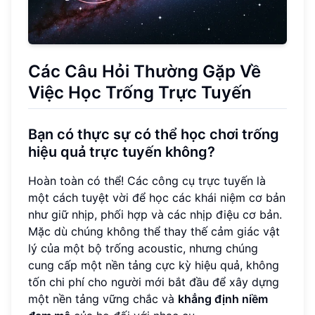
Các Câu Hỏi Thường Gặp Về
Việc Học Trống Trực Tuyến
Bạn có thực sự có thể học chơi trống
hiệu quả trực tuyến không?
Hoàn toàn có thể! Các công cụ trực tuyến là
một cách tuyệt vời để học các khái niệm cơ bản
như giữ nhịp, phối hợp và các nhịp điệu cơ bản.
Mặc dù chúng không thể thay thế cảm giác vật
lý của một bộ trống acoustic, nhưng chúng
cung cấp một nền tảng cực kỳ hiệu quả, không
tốn chi phí cho người mới bắt đầu để xây dựng
một nền tảng vững chắc và
khẳng định niềm