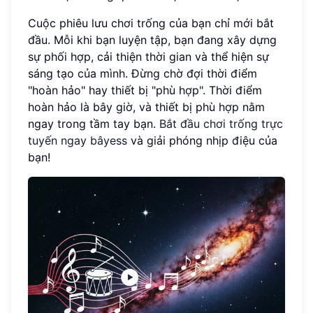
Cuộc phiêu lưu chơi trống của bạn chỉ mới bắt
đầu. Mỗi khi bạn luyện tập, bạn đang xây dựng
sự phối hợp, cải thiện thời gian và thể hiện sự
sáng tạo của mình. Đừng chờ đợi thời điểm
"hoàn hảo" hay thiết bị "phù hợp". Thời điểm
hoàn hảo là bây giờ, và thiết bị phù hợp nằm
ngay trong tầm tay bạn.
Bắt đầu chơi trống trực
tuyến ngay bâyess
và giải phóng nhịp điệu của
bạn!