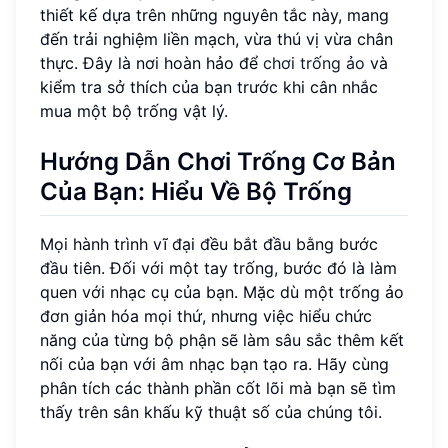
thiết kế dựa trên những nguyên tắc này, mang
đến trải nghiệm liền mạch, vừa thú vị vừa chân
thực. Đây là nơi hoàn hảo để
chơi trống ảo
và
kiểm tra sở thích của bạn trước khi cân nhắc
mua một bộ trống vật lý.
Hướng Dẫn Chơi Trống Cơ Bản
Của Bạn: Hiểu Về Bộ Trống
Mọi hành trình vĩ đại đều bắt đầu bằng bước
đầu tiên. Đối với một tay trống, bước đó là làm
quen với nhạc cụ của bạn. Mặc dù một trống ảo
đơn giản hóa mọi thứ, nhưng việc hiểu chức
năng của từng bộ phận sẽ làm sâu sắc thêm kết
nối của bạn với âm nhạc bạn tạo ra. Hãy cùng
phân tích các thành phần cốt lõi mà bạn sẽ tìm
thấy trên sân khấu kỹ thuật số của chúng tôi.