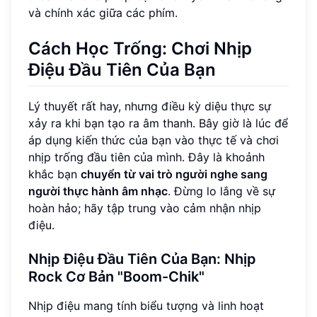
và chính xác giữa các phím.
Cách Học Trống: Chơi Nhịp
Điệu Đầu Tiên Của Bạn
Lý thuyết rất hay, nhưng điều kỳ diệu thực sự
xảy ra khi bạn tạo ra âm thanh. Bây giờ là lúc để
áp dụng kiến thức của bạn vào thực tế và chơi
nhịp trống đầu tiên của mình. Đây là khoảnh
khắc bạn
chuyển từ vai trò người nghe sang
người thực hành âm nhạc
. Đừng lo lắng về sự
hoàn hảo; hãy tập trung vào cảm nhận nhịp
điệu.
Nhịp Điệu Đầu Tiên Của Bạn: Nhịp
Rock Cơ Bản "Boom-Chik"
Nhịp điệu mang tính biểu tượng và linh hoạt