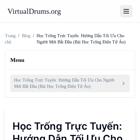
VirtualDrums.org
Trang
/
Blog
/
Học Trống Trực Tuyến: Hướng Dẫn Tối Ưu Cho
chủ
Người Mới Bắt Đầu (Bài Học Trống Điện Tử Ảo)
Menu
Học Trống Trực Tuyến: Hướng Dẫn Tối Ưu Cho Người
Mới Bắt Đầu (Bài Học Trống Điện Tử Ảo)
Học Trống Trực Tuyến:
Hướng Dẫn Tối Ưu Cho