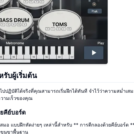
บผู้เริ่มต้น
ปปฏิบัติได้จริงที่คุณสามารถเริ่มฝึกได้ทันที จำไว้ว่าความสม่ำเส
มความเร็วของคุณ
ยคีย์บอร์ด
ยเสมอ แบบฝึกหัดง่ายๆ เหล่านี้สำหรับ ** การตีกลองด้วยคีย์บอร์ด *
อแขนขาพื้นฐาน