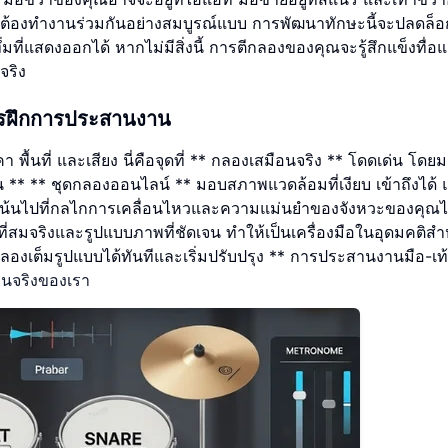
มดต้องทำงานร่วมกันอย่างสมบูรณ์แบบ การพัฒนาทักษะนี้จะปลดล็อ
่มที่แสดงออกได้ หากไม่มีสิ่งนี้ การตีกลองของคุณจะรู้สึกแข็งทื่อ
จริง
การฝึกการประสานงาน
คา พื้นที่ และเสียง นี่คือจุดที่ ** กลองเสมือนจริง ** โดดเด่น โดย
** ** ชุดกลองออนไลน์ ** มอบสภาพแวดล้อมที่เงียบ เข้าถึงได้ 
เน้นไปที่กลไกการเคลื่อนไหวและความแม่นยำของจังหวะของคุณได
่สมจริงและรูปแบบภาพที่ชัดเจน ทำให้เป็นเครื่องมือในอุดมคติสำ
กลองเต็มรูปแบบได้ทันทีและเริ่มปรับปรุง ** การประสานงานมือ-เ
อนจริงของเรา