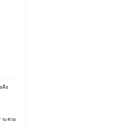
มอคือ
* จะช่วย