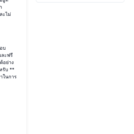
ก
และไม่
มอบ
และฟรี
้อย่าง
หรับ **
ท้าในการ