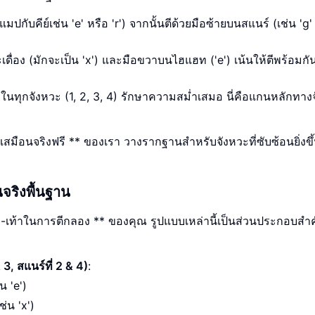
กับคีย์เช่น 'e' หรือ 'r') จากนั้นตีด้วยมือซ้ายบนสแนร์ (เช่น 'g'
เดื่อง (มักจะเป็น 'x') และมือขวาบนไฮแฮท ('e') เน้นให้ตีพร้อมก
ในทุกจังหวะ (1, 2, 3, 4) รักษาความสม่ำเสมอ นี่คือแกนหลักทาง
รีเสมือนจริงฟรี ** ของเรา วางรากฐานสำหรับจังหวะที่ซับซ้อนยิ่งขึ
จริงพื้นฐาน
-เท้าในการตีกลอง ** ของคุณ รูปแบบเหล่านี้เป็นส่วนประกอบส
 3, สแนร์ที่ 2 & 4)
:
น 'e')
ช่น 'x')