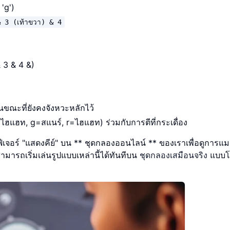
 'g')
& 3 (เท้าขวา) & 4
 3 & 4 &)
ในขณะที่ยังคงจังหวะหลักไว้
=ไฮแฮท, g=สแนร์, r=ไฮแฮท) ร่วมกับการตีที่กระเดื่อง
ีเจอร์ "แสดงคีย์" บน ** ชุดกลองออนไลน์ ** ของเราเพื่อดูการแมป
มารถเริ่มเล่นรูปแบบเหล่านี้ได้ทันทีบน
ชุดกลองเสมือนจริง
แบบโ