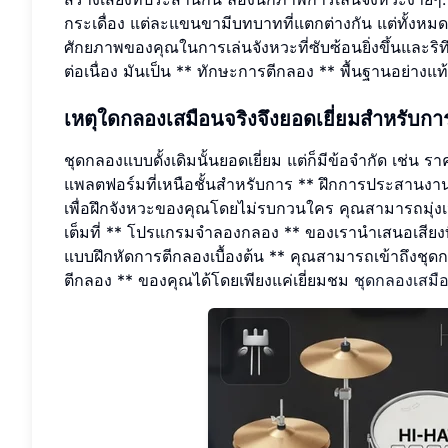
กระเดื่อง แต่ละแขนขามีบทบาทที่แตกต่างกัน แต่ทั้งห
ศักยภาพของคุณในการเล่นจังหวะที่ซับซ้อนยิ่งขึ้นและริทึ
ต่อเนื่อง มันเป็น ** ทักษะการตีกลอง ** พื้นฐานอย่างแท้
เหตุใดกลองเสมือนจริงจึงยอดเยี่ยมสำหรับ
ชุดกลองแบบดั้งเดิมนั้นยอดเยี่ยม แต่ก็มีข้อจำกัด เช่น รา
แพลตฟอร์มที่เหนือชั้นสำหรับการ ** ฝึกการประสานงาน 
เพื่อฝึกจังหวะของคุณโดยไม่รบกวนใคร คุณสามารถมุ่ง
เต็มที่ ** โปรแกรมจำลองกลอง ** ของเรานำเสนอเสียงที
แบบฝึกหัดการตีกลองเบื้องต้น ** คุณสามารถเข้าถึงชุด
ตีกลอง ** ของคุณได้โดยเพียงแค่เยี่ยมชม
ชุดกลองเสมื