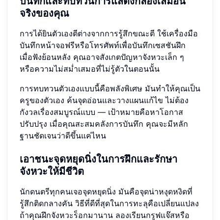
บันทึกและทบทวนการแสดงกลองเสมือน
จริงของคุณ
การได้ยินตัวเองตีต่างจากการรู้สึกขณะตี ใช้เครื่องมือ
บันทึกหน้าจอฟรีหรือโทรศัพท์เพื่อบันทึกเซสชันฝึก
เมื่อฟังย้อนหลัง คุณอาจสังเกตปัญหาจังหวะเล็ก ๆ
หรือความไม่สม่ำเสมอที่ไม่รู้ตัวในตอนนั้น
การทบทวนตัวเองแบบนี้คือพลังพิเศษ มันทำให้คุณเป็น
ครูของตัวเอง ค้นจุดอ่อนและวางแผนแก้ไข ไม่ต้อง
กังวลเรื่องสมบูรณ์แบบ — เป้าหมายคือหาโอกาส
ปรับปรุง เมื่อคุณสะสมคลังการบันทึก คุณจะมีหลัก
ฐานชัดเจนว่าดีขึ้นแค่ไหน
เอาชนะจุดหยุดนิ่งในการฝึกและรักษา
จังหวะให้มีชีวิต
นักดนตรีทุกคนเจอจุดหยุดนิ่ง มันคือจุดน่าหงุดหงิดที่
รู้สึกติดกลางคัน วิธีที่ดีที่สุดในการทะลุคือเปลี่ยนแปลง
ถ้าคุณฝึกจังหวะร็อกมานาน ลองเรียนกรูฟแจ๊สหรือ