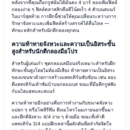
หลังจากที่คุณถือกรูฟนั้นได้มั่นคง 4 บาร์ ลองเพิ่มฟิลล์
กลองง่าย ๆ ฟิลล์คลาสสิกคือตีโน้ตเร็ว 4 ตัวบนสแนร์
ในบาร์สุดท้าย การฝึกนี้ช่วยให้คุณเปลี่ยนระหว่างการ
รักษาจังหวะและเพิ่มฟิลล์สร้างสรรค์ได้ลื่นไหล —
ทักษะหลักสำหรับนักตีกลองทุกคน
ความท้าทายจังหวะและความเป็นอิสระขั้น
สูงสำหรับนักตีกลองมือโปร
สำหรับผู้เล่นเก๋า ชุดกลองเสมือนจริงเหมาะสำหรับฝึก
ทักษะขั้นสูงโดยไม่ต้องมีเสียง ท้าทายความเป็นอิสระ
ของแขนขาด้วยการสร้างแพทเทิร์นซับซ้อน เช่น ลอง
ตีแพทเทิร์นเท้าซัมบ้าบนกลองเบส ขณะที่มือตีกรูฟฟัง
ก์บนไฮแฮทและสแนร์
ความท้าทายอีกอย่างคือการทำงานกับขนาดจังหวะ
แปลก ๆ หรือโพลีรีทึม ดึงเมโทรโนมภายนอกขึ้นมา
และฝึกตีจังหวะ 4/4 ง่าย ๆ ด้วยมือ ขณะที่เท้าตี
แพทเทิร์น 3/4 แบบฝึกเหล่านี้ผลักดันขีดจำกัดจิตใจ