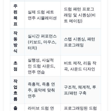
주
드럼 패턴 프로그
된
실제 드럼 세트
래밍 및 시퀀싱(비
목
연주 시뮬레이션
트 메이킹)
표
작
실시간 퍼포먼스
동
스텝 시퀀싱, 패턴
(키보드, 마우스,
방
프로그래밍
터치)
식
실행성, 사실적
초
비트 제작, 리듬 작
인 드럼 사운드,
점
곡, 사운드 디자인
연주 연습
작
즉흥적, 즉흥 연
업
구조적, 체계적, 루
주, 음악에 맞춰
흐
프/패턴 구축
연주
름
출
라이브 드럼 연
프로그래밍된 드럼