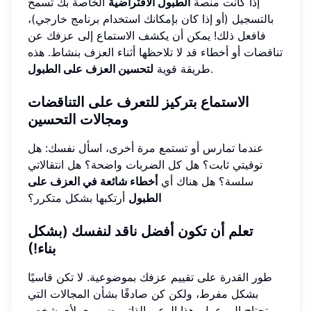
إذا كانت منصة
الطبول الافتراضية
الخاصة بك تسمح
بالتسجيل (أو إذا كان بإمكانك استخدام برنامج خارجي)،
فافعل ذلك! يمكن أن يكشف الاستماع إلى عزفك عن
تناقضات أو أخطاء قد لا تلاحظها أثناء العزف بنشاط. هذه
.
طريقة قوية
لتحسين العزف على الطبول
الاستماع بتركيز للتعرف على التناقضات
ومجالات التحسين
عندما تمارس أو تستمع مرة أخرى، اسأل نفسك: هل
توقيتي ثابت؟ هل كل الضربات واضحة؟ هل انتقالاتي
سلسة؟ هل هناك أي
أخطاء شائعة في العزف على
الطبول
أرتكبها بشكل متكرر؟
تعلم أن تكون أفضل ناقد لنفسك (بشكل
بناء!)
طور القدرة على تقييم عزفك بموضوعية. لا تكن قاسيًا
بشكل مفرط، ولكن كن صادقًا بشأن المجالات التي
تحتاج إلى عمل. هذا الوعي الذاتي ضروري لأي شخص