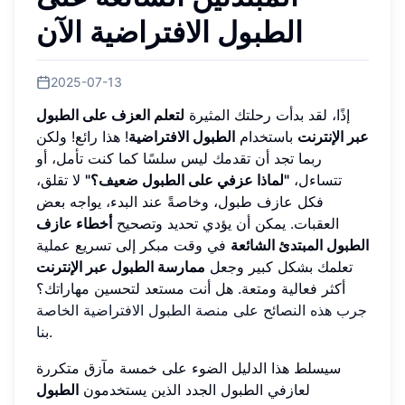
الطبول الافتراضية الآن
2025-07-13
إذًا، لقد بدأت رحلتك المثيرة
لتعلم العزف على الطبول
عبر الإنترنت
باستخدام
الطبول الافتراضية
! هذا رائع! ولكن
ربما تجد أن تقدمك ليس سلسًا كما كنت تأمل، أو
تتساءل،
"لماذا عزفي على الطبول ضعيف؟"
لا تقلق،
فكل عازف طبول، وخاصةً عند البدء، يواجه بعض
العقبات. يمكن أن يؤدي تحديد وتصحيح
أخطاء عازف
الطبول المبتدئ الشائعة
في وقت مبكر إلى تسريع عملية
تعلمك بشكل كبير وجعل
ممارسة الطبول عبر الإنترنت
أكثر فعالية ومتعة. هل أنت مستعد لتحسين مهاراتك؟
جرب هذه النصائح على منصة الطبول الافتراضية الخاصة
.
بنا
سيسلط هذا الدليل الضوء على خمسة مآزق متكررة
لعازفي الطبول الجدد الذين يستخدمون
الطبول